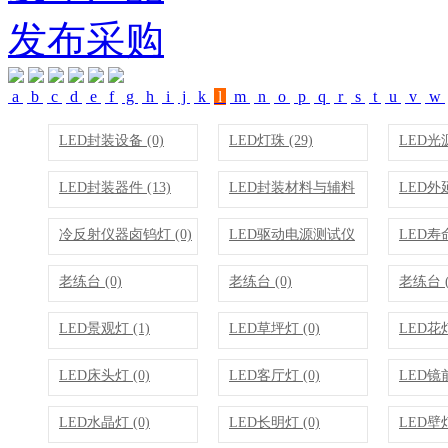
发布采购
a
b
c
d
e
f
g
h
i
j
k
l
m
n
o
p
q
r
s
t
u
v
w
LED封装设备 (0)
LED灯珠 (29)
LED光源
LED封装器件 (13)
LED封装材料与辅料
LED外延
(0)
冷反射仪器卤钨灯 (0)
LED驱动电源测试仪
LED寿
(0)
老练台 (0)
老练台 (0)
老练台 (
LED景观灯 (1)
LED草坪灯 (0)
LED花灯
LED床头灯 (0)
LED客厅灯 (0)
LED镜前
LED水晶灯 (0)
LED长明灯 (0)
LED壁灯