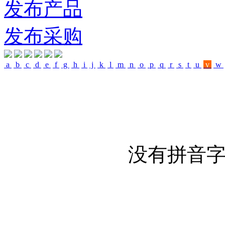
发布产品
发布采购
a
b
c
d
e
f
g
h
i
j
k
l
m
n
o
p
q
r
s
t
u
v
w
没有拼音