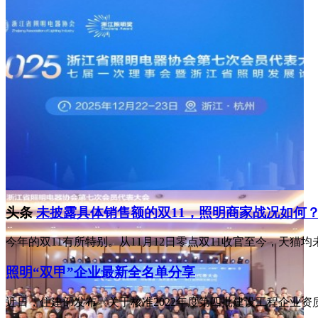
头条
未披露具体销售额的双11，照明商家战况如何
今年的双11有所特别。从11月12日零点双11收官至今，天
照明“双甲”企业最新全名单分享
近日，住建部发布《关于核准2022年度第四批建设工程企业