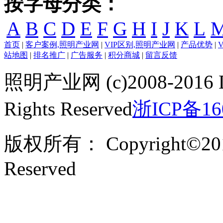
按字母分类：
A
B
C
D
E
F
G
H
I
J
K
L
首页
|
客户案例,照明产业网
|
VIP区别,照明产业网
|
产品优势
|
站地图
|
排名推广
|
广告服务
|
积分商城
|
留言反馈
照明产业网 (c)2008-2016 
Rights Reserved
浙ICP备16
版权所有： Copyright©201
Reserved