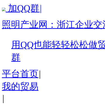
加QQ群
|
照明产业网：
浙江企业交
用QQ也能轻轻松松做
群
平台首页
|
我的贸易
|