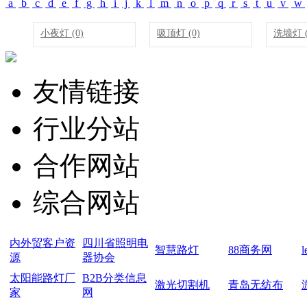
a
b
c
d
e
f
g
h
i
j
k
l
m
n
o
p
q
r
s
t
u
v
w
小夜灯 (0)
吸顶灯 (0)
洗墙灯 (
友情链接
行业分站
合作网站
综合网站
内外贸客户资
四川省照明电
智慧路灯
88商务网
源
器协会
太阳能路灯厂
B2B分类信息
激光切割机
青岛无纺布
家
网