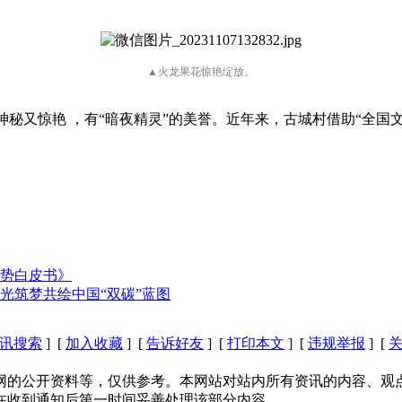
▲火龙果花惊艳绽放。
神秘又惊艳 ，有“暗夜精灵”的美誉。近年来，古城村借助“全
趋势白皮书》
光筑梦共绘中国“双碳”蓝图
讯搜索
] [
加入收藏
] [
告诉好友
] [
打印本文
] [
违规举报
] [
网的公开资料等，仅供参考。本网站对站内所有资讯的内容、观
在收到通知后第一时间妥善处理该部分内容。